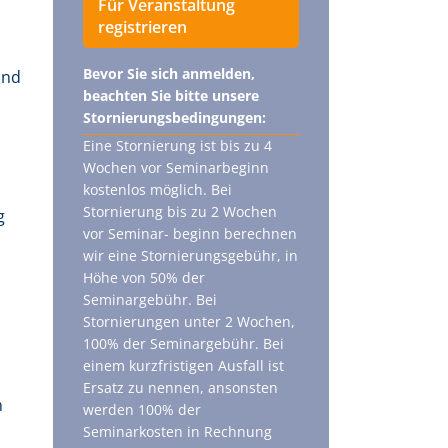
Für Veranstaltung
registrieren
Bevor Sie sich anmelden,
und
beachten Sie bitte unsere
Stornierungsbedingungen:
Eine Stornierung ist bis zu 4
Wochen vor Seminarbeginn
kostenlos möglich. Bei
Stornierung bis zu 2 Wochen
g
vor Seminar- beginn berechnen
wir eine Stornierungsgebühr, in
Höhe von 50% der
Seminargebühr. Bei
Stornierungen unter 2 Wochen,
100% der Seminargebühr. Bei
einem kurzfristigen Ausfall ist
Ersatz zu nennen, ansonsten
n
werden 100% der
Seminarkosten in Rechnung